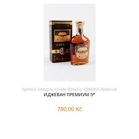
В КОРЗИНУ
Крепкий алкоголь
,
Коньяк (брэнди)
,
ИДЖЕВАН (Армения)
ИДЖЕВАН ПРЕМИУМ 5*
780,00
Kč