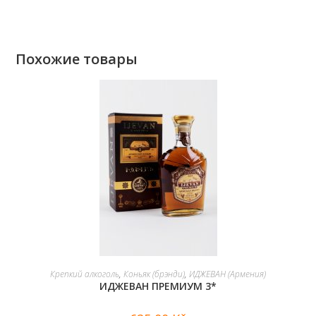
Похожие товары
В КОРЗИНУ
Крепкий алкоголь
,
Коньяк (брэнди)
,
ИДЖЕВАН (Армения)
ИДЖЕВАН ПРЕМИУМ 3*