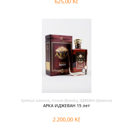
625,00
Kč
В КОРЗИНУ
Крепкий алкоголь
,
Коньяк (брэнди)
,
ИДЖЕВАН (Армения)
АРКА ИДЖЕВАН 15 лет
2.200,00
Kč