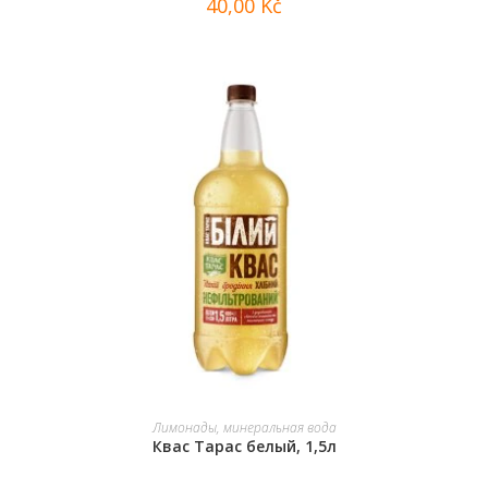
40,00
Kč
В КОРЗИНУ
Лимонады, минеральная вода
Квас Тарас белый, 1,5л