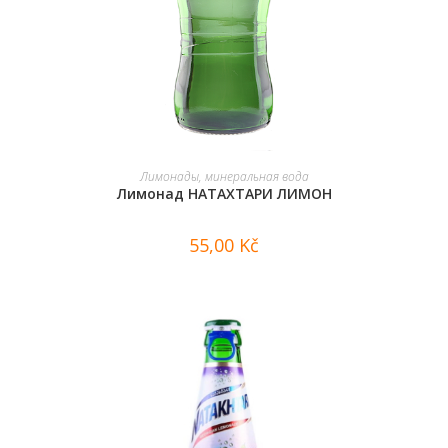
В КОРЗИНУ
Лимонады, минеральная вода
Лимонад НАТАХТАРИ ЛИМОН
55,00
Kč