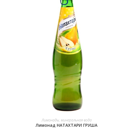
В КОРЗИНУ
Лимонады, минеральная вода
Лимонад НАТАХТАРИ ГРУША