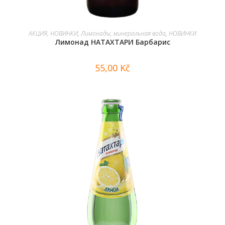
В КОРЗИНУ
АКЦИЯ, НОВИНКИ
,
Лимонады, минеральная вода
,
НОВИНКИ
Лимонад НАТАХТАРИ Барбарис
55,00
Kč