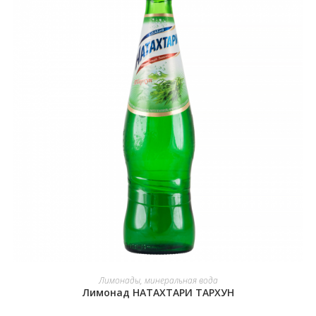
В КОРЗИНУ
Лимонады, минеральная вода
Лимонад НАТАХТАРИ ТАРХУН