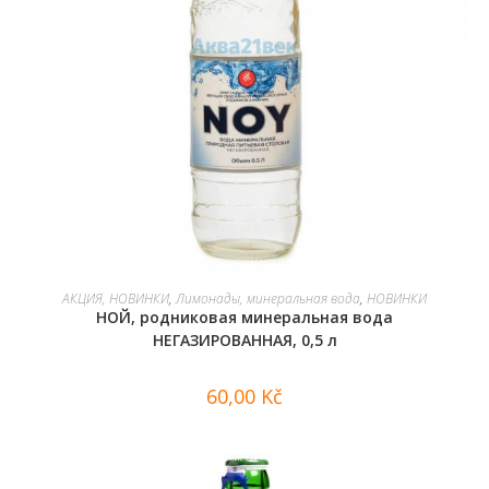
В КОРЗИНУ
АКЦИЯ, НОВИНКИ
,
Лимонады, минеральная вода
,
НОВИНКИ
НОЙ, родниковая минеральная вода
НЕГАЗИРОВАННАЯ, 0,5 л
60,00
Kč