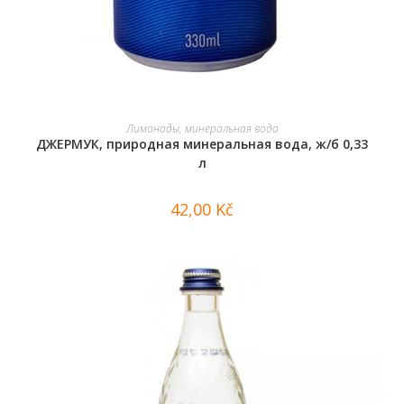
В КОРЗИНУ
Лимонады, минеральная вода
ДЖЕРМУК, природная минеральная вода, ж/б 0,33
л
42,00
Kč