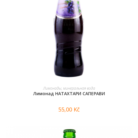
В КОРЗИНУ
Лимонады, минеральная вода
Лимонад НАТАХТАРИ САПЕРАВИ
55,00
Kč