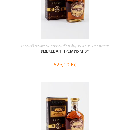
В КОРЗИНУ
Крепкий алкоголь
,
Коньяк (брэнди)
,
ИДЖЕВАН (Армения)
ИДЖЕВАН ПРЕМИУМ 3*
625,00
Kč