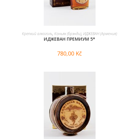
В КОРЗИНУ
Крепкий алкоголь
,
Коньяк (брэнди)
,
ИДЖЕВАН (Армения)
ИДЖЕВАН ПРЕМИУМ 5*
780,00
Kč