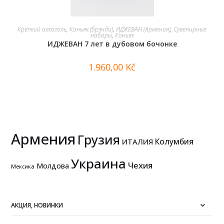
В КОРЗИНУ
Крепкий алкоголь
,
Коньяк (брэнди)
,
ИДЖЕВАН (Армения)
,
Сувенирные
наборы
,
Коньяк
ИДЖЕВАН 7 лет в дубовом бочонке
1.960,00
Kč
Армения
Грузия
Колумбия
ИТАЛИЯ
Украина
Чехия
Молдова
Мексика
АКЦИЯ, НОВИНКИ