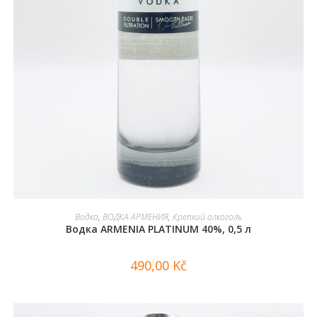
В КОРЗИНУ
Водка
,
ВОДКА АРМЕНИЯ
,
Крепкий алкоголь
Водка ARMENIA PLATINUM 40%, 0,5 л
490,00
Kč