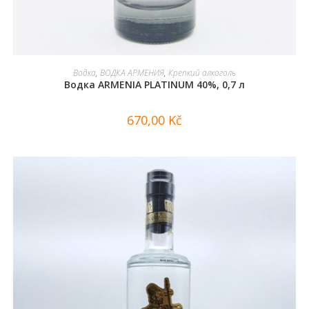
В КОРЗИНУ
Водка
,
ВОДКА АРМЕНИЯ
,
Крепкий алкоголь
Водка ARMENIA PLATINUM 40%, 0,7 л
670,00
Kč