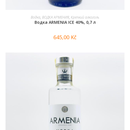
В КОРЗИНУ
Водка
,
ВОДКА АРМЕНИЯ
,
Крепкий алкоголь
Водка ARMENIA ICE 40%, 0,7 л
645,00
Kč