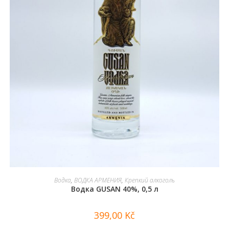
В КОРЗИНУ
Водка
,
ВОДКА АРМЕНИЯ
,
Крепкий алкоголь
Водка GUSAN 40%, 0,5 л
399,00
Kč