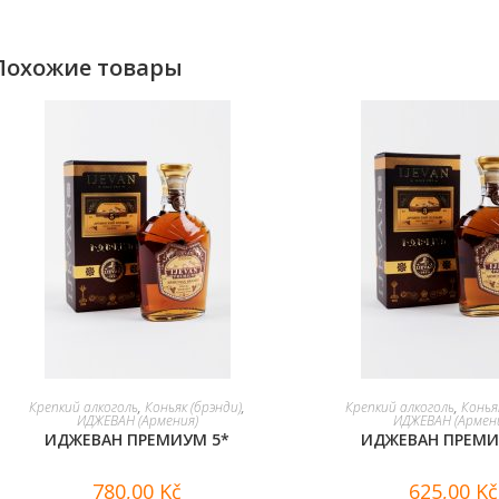
Похожие товары
В КОРЗИНУ
В КОРЗИНУ
Крепкий алкоголь
,
Коньяк (брэнди)
,
Крепкий алкоголь
,
Конья
ИДЖЕВАН (Армения)
ИДЖЕВАН (Армен
ИДЖЕВАН ПРЕМИУМ 5*
ИДЖЕВАН ПРЕМИ
780,00
Kč
625,00
Kč