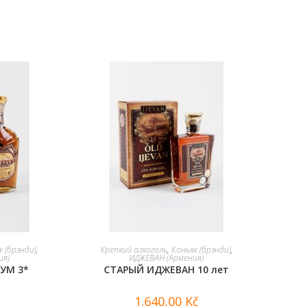
В КОРЗИНУ
к (брэнди)
,
Крепкий алкоголь
,
Коньяк (брэнди)
,
ия)
ИДЖЕВАН (Армения)
УМ 3*
СТАРЫЙ ИДЖЕВАН 10 лет
1.640,00
Kč