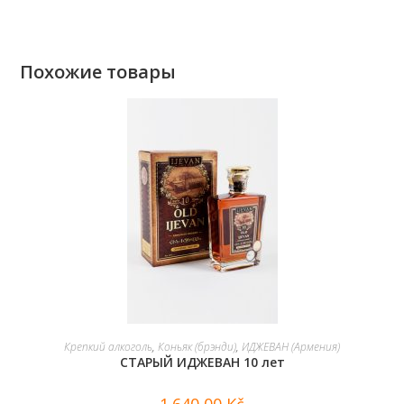
Похожие товары
В КОРЗИНУ
Крепкий алкоголь
,
Коньяк (брэнди)
,
ИДЖЕВАН (Армения)
СТАРЫЙ ИДЖЕВАН 10 лет