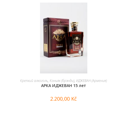
В КОРЗИНУ
Крепкий алкоголь
,
Коньяк (брэнди)
,
ИДЖЕВАН (Армения)
АРКА ИДЖЕВАН 15 лет
2.200,00
Kč