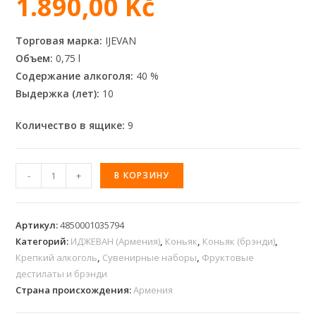
1.890,00
Kč
Торговая марка:
IJEVAN
Объем:
0,75 l
Содержание алкоголя:
40 %
Выдержка (лет):
10
Количество в ящике:
9
-
+
В КОРЗИНУ
Артикул:
4850001035794
Категорий:
ИДЖЕВАН (Армения)
,
Коньяк
,
Коньяк (брэнди)
,
Крепкий алкоголь
,
Сувенирные наборы
,
Фруктовые
дестилаты и брэнди
Страна происхождения:
Армения