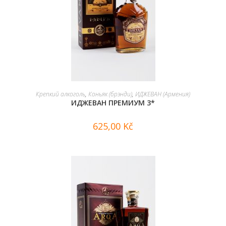
В КОРЗИНУ
Крепкий алкоголь
,
Коньяк (брэнди)
,
ИДЖЕВАН (Армения)
ИДЖЕВАН ПРЕМИУМ 3*
625,00
Kč