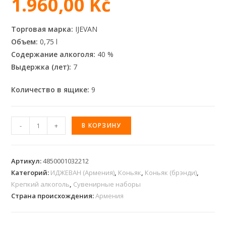
1.960,00
Kč
Торговая марка:
IJEVAN
Объем:
0,75 l
Содержание алкоголя:
40 %
Выдержка (лет):
7
Количество в ящике:
9
-
+
В КОРЗИНУ
Артикул:
4850001032212
Категорий:
ИДЖЕВАН (Армения)
,
Коньяк
,
Коньяк (брэнди)
,
Крепкий алкоголь
,
Сувенирные наборы
Страна происхождения:
Армения