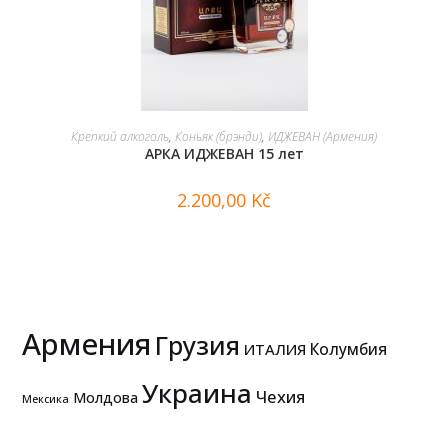
В КОРЗИНУ
Крепкий алкоголь
,
Коньяк (брэнди)
,
ИДЖЕВАН (Армения)
АРКА ИДЖЕВАН 15 лет
2.200,00
Kč
Армения
Грузия
Колумбия
ИТАЛИЯ
Украина
Чехия
Молдова
Мексика