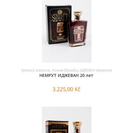
В КОРЗИНУ
Крепкий алкоголь
,
Коньяк (брэнди)
,
ИДЖЕВАН (Армения)
НЕМРУТ ИДЖЕВАН 20 лет
3.225,00
Kč