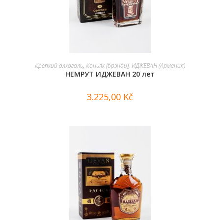
В КОРЗИНУ
Крепкий алкоголь
,
Коньяк (брэнди)
,
ИДЖЕВАН (Армения)
НЕМРУТ ИДЖЕВАН 20 лет
3.225,00
Kč