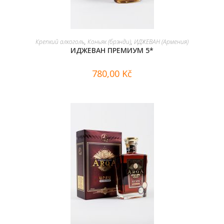
В КОРЗИНУ
Крепкий алкоголь
,
Коньяк (брэнди)
,
ИДЖЕВАН (Армения)
ИДЖЕВАН ПРЕМИУМ 5*
780,00
Kč