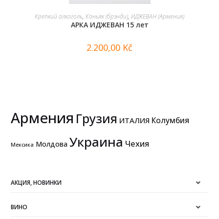
В КОРЗИНУ
Крепкий алкоголь
,
Коньяк (брэнди)
,
ИДЖЕВАН (Армения)
АРКА ИДЖЕВАН 15 лет
2.200,00
Kč
Армения
Грузия
Колумбия
ИТАЛИЯ
Украина
Чехия
Молдова
Мексика
АКЦИЯ, НОВИНКИ
ВИНО