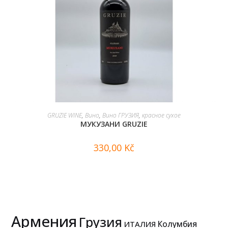
В КОРЗИНУ
GRUZIE WINE
,
Вино
,
Вино ГРУЗИЯ
,
красное сухое
МУКУЗАНИ GRUZIE
330,00
Kč
Армения
Грузия
Колумбия
ИТАЛИЯ