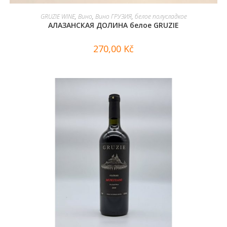
В КОРЗИНУ
GRUZIE WINE
,
Вино
,
Вино ГРУЗИЯ
,
белое полусладкое
АЛАЗАНСКАЯ ДОЛИНА белое GRUZIE
270,00
Kč