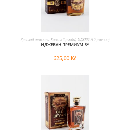
В КОРЗИНУ
Крепкий алкоголь
,
Коньяк (брэнди)
,
ИДЖЕВАН (Армения)
ИДЖЕВАН ПРЕМИУМ 3*
625,00
Kč