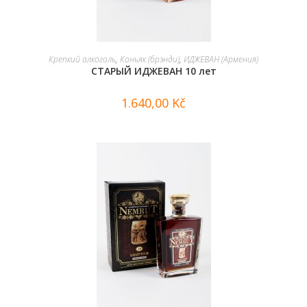
В КОРЗИНУ
Крепкий алкоголь
,
Коньяк (брэнди)
,
ИДЖЕВАН (Армения)
СТАРЫЙ ИДЖЕВАН 10 лет
1.640,00
Kč