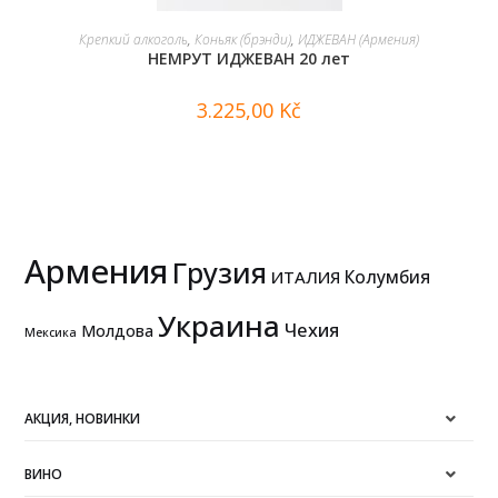
В КОРЗИНУ
Крепкий алкоголь
,
Коньяк (брэнди)
,
ИДЖЕВАН (Армения)
НЕМРУТ ИДЖЕВАН 20 лет
3.225,00
Kč
Армения
Грузия
Колумбия
ИТАЛИЯ
Украина
Чехия
Молдова
Мексика
АКЦИЯ, НОВИНКИ
ВИНО