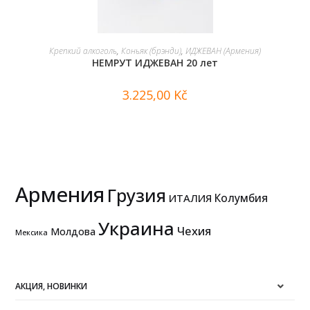
В КОРЗИНУ
Крепкий алкоголь
,
Коньяк (брэнди)
,
ИДЖЕВАН (Армения)
НЕМРУТ ИДЖЕВАН 20 лет
3.225,00
Kč
Армения
Грузия
Колумбия
ИТАЛИЯ
Украина
Чехия
Молдова
Мексика
АКЦИЯ, НОВИНКИ