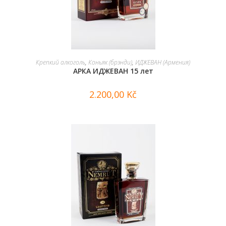
В КОРЗИНУ
Крепкий алкоголь
,
Коньяк (брэнди)
,
ИДЖЕВАН (Армения)
АРКА ИДЖЕВАН 15 лет
2.200,00
Kč