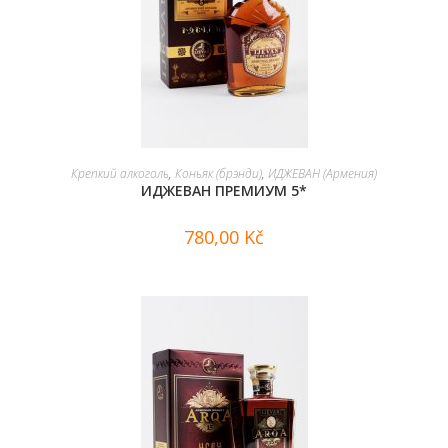
В КОРЗИНУ
Крепкий алкоголь
,
Коньяк (брэнди)
,
ИДЖЕВАН (Армения)
ИДЖЕВАН ПРЕМИУМ 5*
780,00
Kč