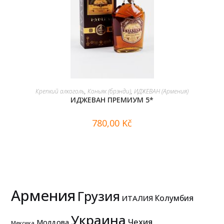
В КОРЗИНУ
Крепкий алкоголь
,
Коньяк (брэнди)
,
ИДЖЕВАН (Армения)
ИДЖЕВАН ПРЕМИУМ 5*
780,00
Kč
Армения
Грузия
Колумбия
ИТАЛИЯ
Украина
Чехия
Молдова
Мексика