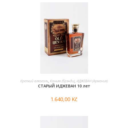
В КОРЗИНУ
Крепкий алкоголь
,
Коньяк (брэнди)
,
ИДЖЕВАН (Армения)
СТАРЫЙ ИДЖЕВАН 10 лет
1.640,00
Kč