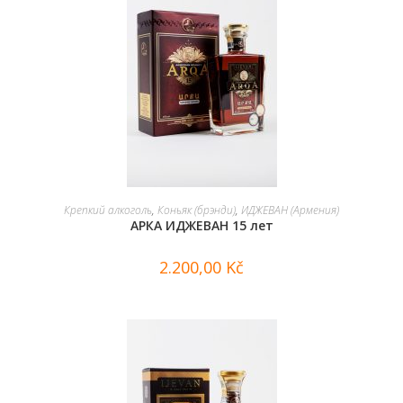
В КОРЗИНУ
Крепкий алкоголь
,
Коньяк (брэнди)
,
ИДЖЕВАН (Армения)
АРКА ИДЖЕВАН 15 лет
2.200,00
Kč