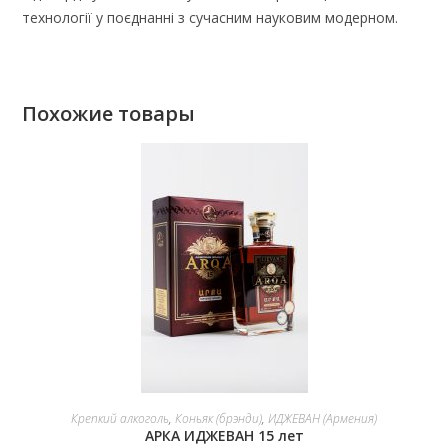
технології у поєднанні з сучасним науковим модерном.
Похожие товары
В КОРЗИНУ
Крепкий алкоголь
,
Коньяк (брэнди)
,
ИДЖЕВАН (Армения)
АРКА ИДЖЕВАН 15 лет