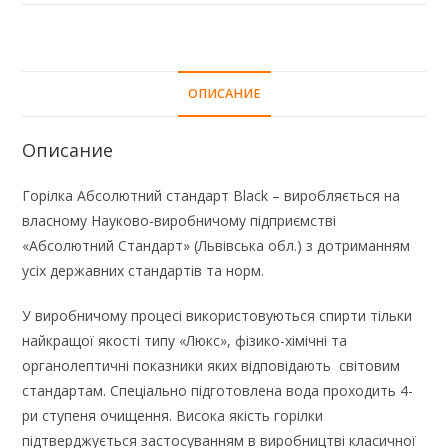
ОПИСАНИЕ
Описание
Горілка Абсолютний стандарт Black – виробляється на
власному Науково-виробничому підприємстві
«Абсолютний Стандарт» (Львівська обл.) з дотриманням
усіх державних стандартів та норм.
У виробничому процесі використовуються спирти тільки
найкращої якості типу «Люкс», фізико-хімічні та
органолептичні показники яких відповідають світовим
стандартам. Спеціально підготовлена вода проходить 4-
ри ступеня очищення. Висока якість горілки
підтверджується застосуванням в виробництві класичної