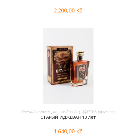
2.200,00
Kč
В КОРЗИНУ
Крепкий алкоголь
,
Коньяк (брэнди)
,
ИДЖЕВАН (Армения)
СТАРЫЙ ИДЖЕВАН 10 лет
1.640,00
Kč