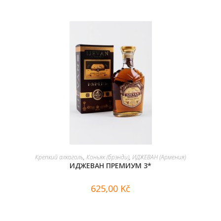
В КОРЗИНУ
Крепкий алкоголь
,
Коньяк (брэнди)
,
ИДЖЕВАН (Армения)
ИДЖЕВАН ПРЕМИУМ 3*
625,00
Kč