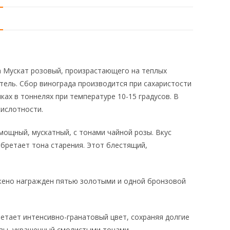
а Мускат розовый, произрастающего на теплых
тель. Сбор винограда производится при сахаристости
ах в тоннелях при температуре 10-15 градусов. В
кислотности.
мощный, мускатный, с тонами чайной розы. Вкус
обретает тона старения. Этот блестящий,
жено награжден пятью золотыми и одной бронзовой
етает интенсивно-гранатовый цвет, сохраняя долгие
озы, украшенный смолистыми тонами.