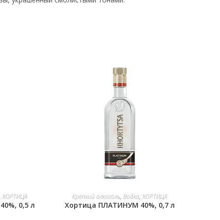
В КОРЗИНУ
,
ХОРТИЦА
Крепкий алкоголь
,
Водка
,
ХОРТИЦА
0%, 0,5 л
Хортица ПЛАТИНУМ 40%, 0,7 л