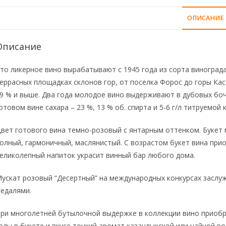
ОПИСАНИЕ
Описание
то ликерное вино вырабатывают с 1945 года из сорта виноград
еррасных площадках склонов гор, от поселка Форос до горы Кас
9 % и выше. Два года молодое вино выдерживают в дубовых бочк
отовом вине сахара – 23 %, 13 % об. спирта и 5-6 г/л титруемой 
вет готового вина темно-розовый с янтарным оттенком. Букет 
олный, гармоничный, маслянистый. С возрастом букет вина при
еликолепный напиток украсит винный бар любого дома.
ускат розовый “Десертный” на международных конкурсах заслу
едалями.
ри многолетней бутылочной выдержке в коллекции вино приобр
оды в букете и вкусе тонкий аромат казанлыкской или чайной р