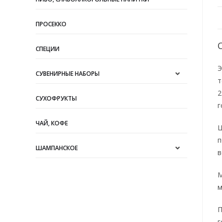
ПРОСЕККО
СПЕЦИИ
Э
СУВЕНИРНЫЕ НАБОРЫ
т
2
СУХОФРУКТЫ
г
ЧАЙ, КОФЕ
Ц
п
ШАМПАНСКОЕ
в
М
м
П
г