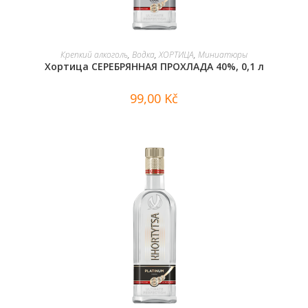
В КОРЗИНУ
Крепкий алкоголь
,
Водка
,
ХОРТИЦА
,
Миниатюры
Хортица СЕРЕБРЯННАЯ ПРОХЛАДА 40%, 0,1 л
99,00
Kč