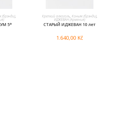
В КОРЗИНУ
к (брэнди)
,
Крепкий алкоголь
,
Коньяк (брэнди)
,
ия)
ИДЖЕВАН (Армения)
УМ 5*
СТАРЫЙ ИДЖЕВАН 10 лет
1.640,00
Kč