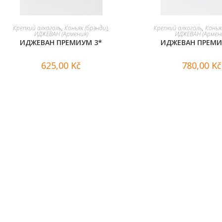
В КОРЗИНУ
В КОРЗИНУ
Крепкий алкоголь
,
Коньяк (брэнди)
,
Крепкий алкоголь
,
Конья
ИДЖЕВАН (Армения)
ИДЖЕВАН (Армен
ИДЖЕВАН ПРЕМИУМ 3*
ИДЖЕВАН ПРЕМИ
625,00
Kč
780,00
Kč