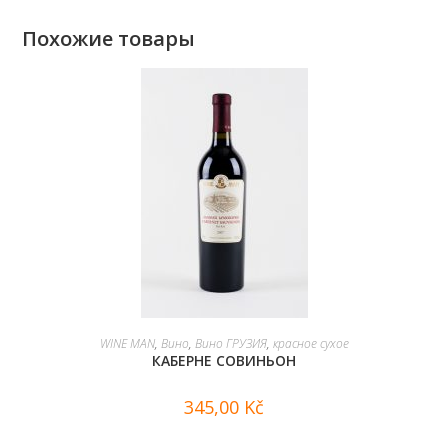
Похожие товары
В КОРЗИНУ
WINE MAN
,
Вино
,
Вино ГРУЗИЯ
,
красное сухое
КАБЕРНЕ СОВИНЬОН
345,00
Kč