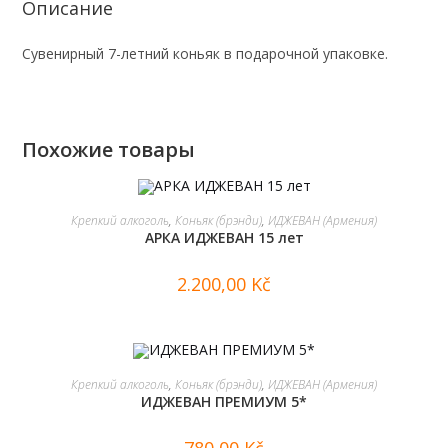
Описание
Сувенирный 7-летний коньяк в подарочной упаковке.
Похожие товары
В КОРЗИНУ
Крепкий алкоголь
,
Коньяк (брэнди)
,
ИДЖЕВАН (Армения)
АРКА ИДЖЕВАН 15 лет
2.200,00
Kč
В КОРЗИНУ
Крепкий алкоголь
,
Коньяк (брэнди)
,
ИДЖЕВАН (Армения)
ИДЖЕВАН ПРЕМИУМ 5*