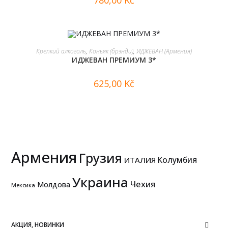
780,00
Kč
В КОРЗИНУ
Крепкий алкоголь
,
Коньяк (брэнди)
,
ИДЖЕВАН (Армения)
ИДЖЕВАН ПРЕМИУМ 3*
625,00
Kč
Армения
Грузия
Колумбия
ИТАЛИЯ
Украина
Чехия
Молдова
Мексика
АКЦИЯ, НОВИНКИ