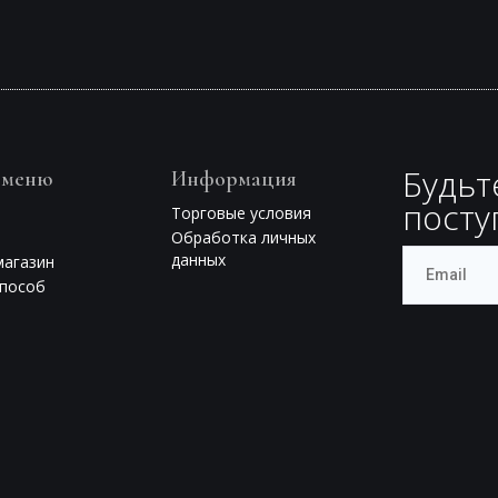
Будьт
 меню
Информация
посту
Торговые условия
Обработка личных
данных
магазин
способ