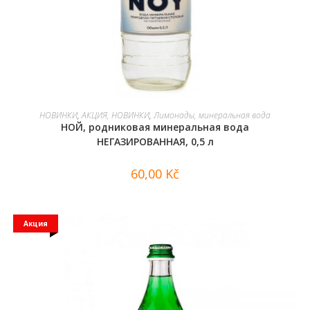
В КОРЗИНУ
НОВИНКИ
,
АКЦИЯ, НОВИНКИ
,
Лимонады, минеральная вода
НОЙ, родниковая минеральная вода
НЕГАЗИРОВАННАЯ, 0,5 л
60,00
Kč
Акция