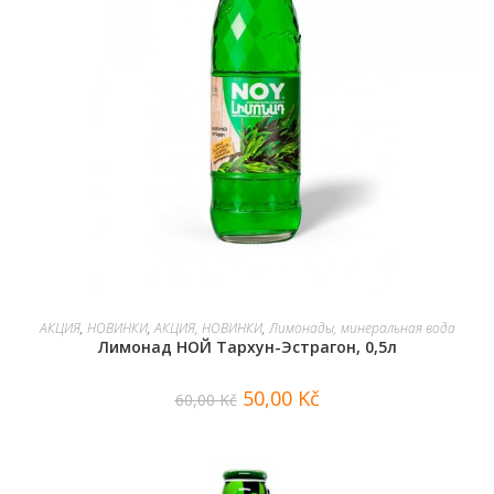
В КОРЗИНУ
АКЦИЯ
,
НОВИНКИ
,
АКЦИЯ, НОВИНКИ
,
Лимонады, минеральная вода
Лимонад НОЙ Тархун-Эстрагон, 0,5л
50,00
Kč
60,00
Kč