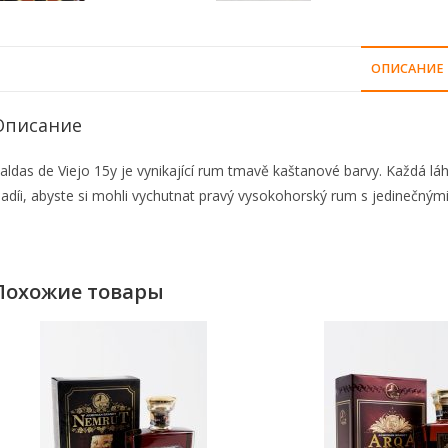
ОПИСАНИЕ
Описание
aldas de Viejo 15y je vynikající rum tmavě kaštanové barvy. Každá l
adíi, abyste si mohli vychutnat pravý vysokohorský rum s jedinečným
Похожие товары