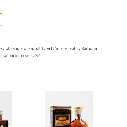
áhev obsahuje odkaz dědictví tvůrce receptur, Ramóna
i podmínkami ve světě.