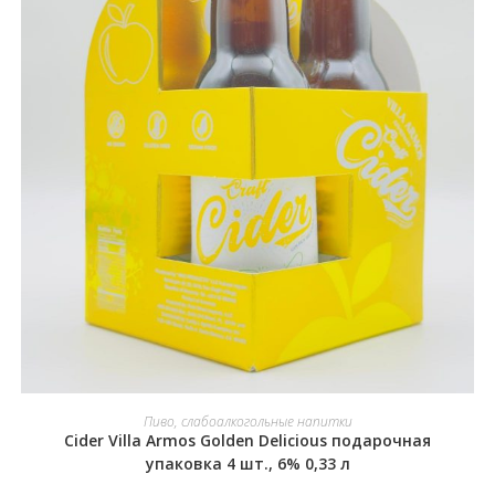
В КОРЗИНУ
Пиво, слабоалкогольные напитки
Cider Villa Armos Golden Delicious подарочная
упаковка 4 шт., 6% 0,33 л