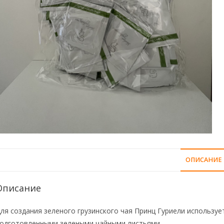
ОПИСАНИЕ
Описание
ля создания зеленого грузинского чая Принц Гуриели использу
одготовленными зелеными чайными листьями.