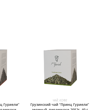
В КОРЗИНУ
ЧАЙ, КОФЕ
ц Гуриели”
Грузинский чай “Принц Гуриели”
пирамидки
зеленый, пирамидки 20*2г, 40 г