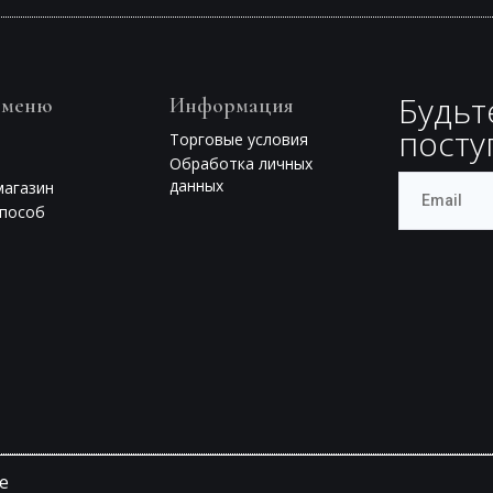
Будьт
 меню
Информация
посту
Торговые условия
Обработка личных
данных
магазин
способ
e