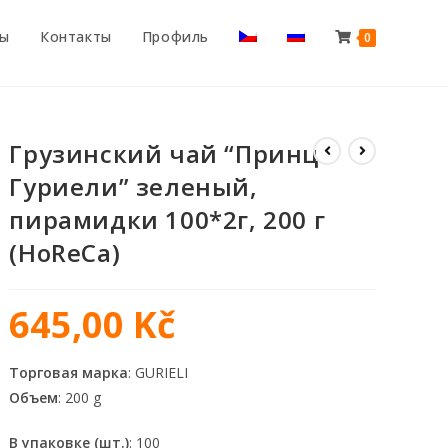
ты
Контакты
Профиль
0
Грузинский чай “Принц
Гуриели” зеленый,
пирамидки 100*2г, 200 г
(HoReCa)
645,00
Kč
Торговая марка
: GURIELI
Объем
: 200 g
В упаковке (шт.)
: 100