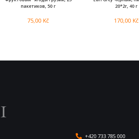
пакетиков, 50 г
20*2г, 40 г
75,00
Kč
170,00
Kč
ы
+420 733 785 000