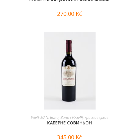
270,00
Kč
В КОРЗИНУ
WINE MAN
,
Вино
,
Вино ГРУЗИЯ
,
красное сухое
КАБЕРНЕ СОВИНЬОН
345,00
Kč