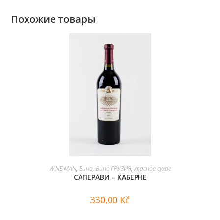
Похожие товары
В КОРЗИНУ
WINE MAN
,
Вино
,
Вино ГРУЗИЯ
,
красное сухое
САПЕРАВИ – КАБЕРНЕ
330,00
Kč