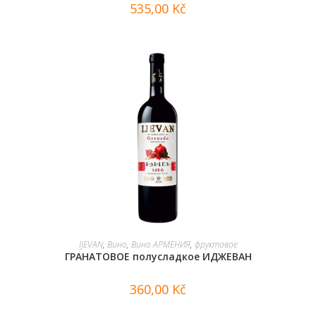
535,00
Kč
В КОРЗИНУ
IJEVAN
,
Вино
,
Вино АРМЕНИЯ
,
фруктовое
ГРАНАТОВОЕ полусладкое ИДЖЕВАН
360,00
Kč