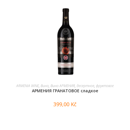
В КОРЗИНУ
ARMENIA WINE
,
Вино
,
Вино АРМЕНИЯ
,
десертное
,
фруктовое
АРМЕНИЯ ГРАНАТОВОЕ сладкое
399,00
Kč