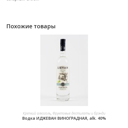
Похожие товары
В КОРЗИНУ
Крепкий алкоголь
,
Фруктовые дестилаты и брэнди
Водка ИДЖЕВАН ВИНОГРАДНАЯ, alk. 40%