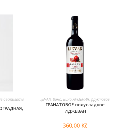
В КОРЗИНУ
ые дестилаты
IJEVAN
,
Вино
,
Вино АРМЕНИЯ
,
фруктовое
ГРАНАТОВОЕ полусладкое
ОГРАДНАЯ,
ИДЖЕВАН
360,00
Kč