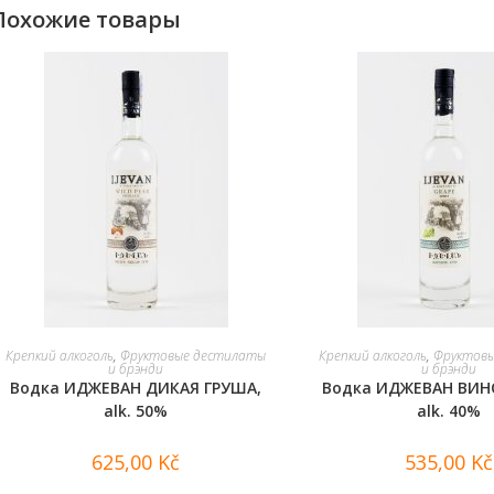
Похожие товары
В КОРЗИНУ
В КОРЗИНУ
Крепкий алкоголь
,
Фруктовые дестилаты
Крепкий алкоголь
,
Фруктов
и брэнди
и брэнди
Водка ИДЖЕВАН ДИКАЯ ГРУША,
Водка ИДЖЕВАН ВИН
alk. 50%
alk. 40%
625,00
Kč
535,00
Kč