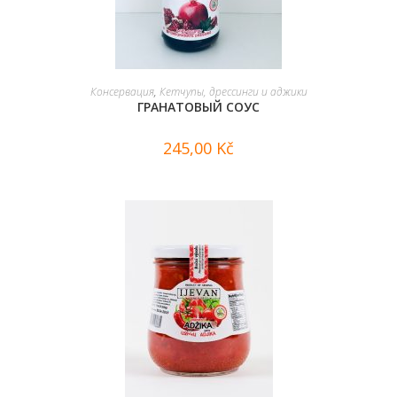
В КОРЗИНУ
Консервация
,
Кетчупы, дрессинги и аджики
ГРАНАТОВЫЙ СОУС
245,00
Kč