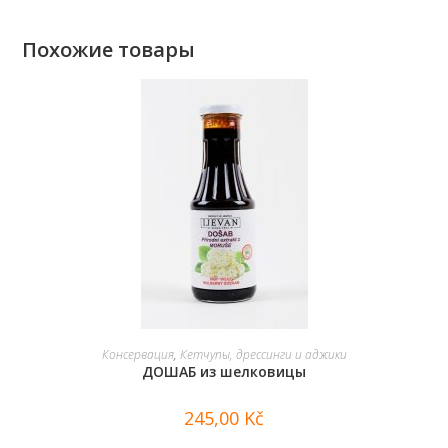
Похожие товары
В КОРЗИНУ
Консервация
,
Кетчупы, дрессинги и аджики
ДОШАБ из шелковицы
245,00
Kč