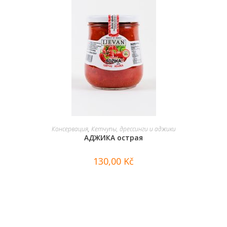
В КОРЗИНУ
Консервация
,
Кетчупы, дрессинги и аджики
АДЖИКА острая
130,00
Kč