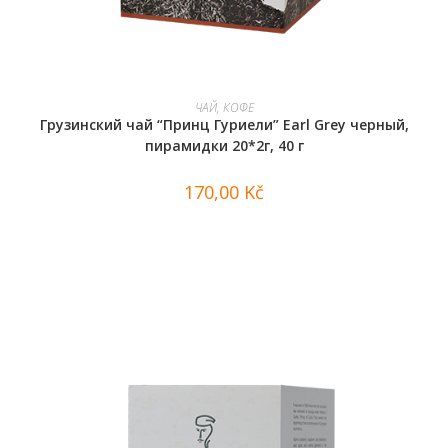
В КОРЗИНУ
ЧАЙ, КОФЕ
Грузинский чай “Принц Гуриели” Earl Grey черный,
пирамидки 20*2г, 40 г
170,00
Kč