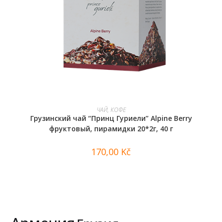
В КОРЗИНУ
ЧАЙ, КОФЕ
Грузинский чай “Принц Гуриели” Alpine Berry
фруктовый, пирамидки 20*2г, 40 г
170,00
Kč