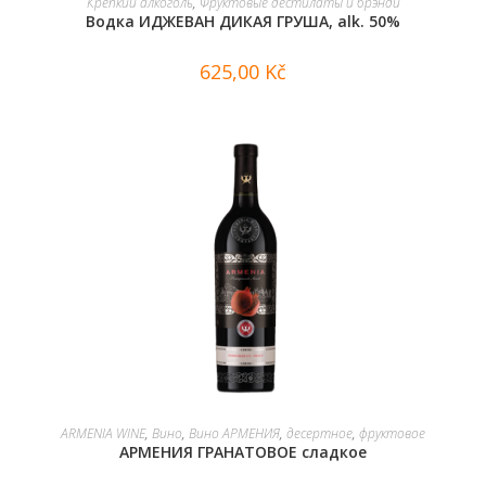
Крепкий алкоголь
,
Фруктовые дестилаты и брэнди
Водка ИДЖЕВАН ДИКАЯ ГРУША, alk. 50%
625,00
Kč
В КОРЗИНУ
ARMENIA WINE
,
Вино
,
Вино АРМЕНИЯ
,
десертное
,
фруктовое
АРМЕНИЯ ГРАНАТОВОЕ сладкое