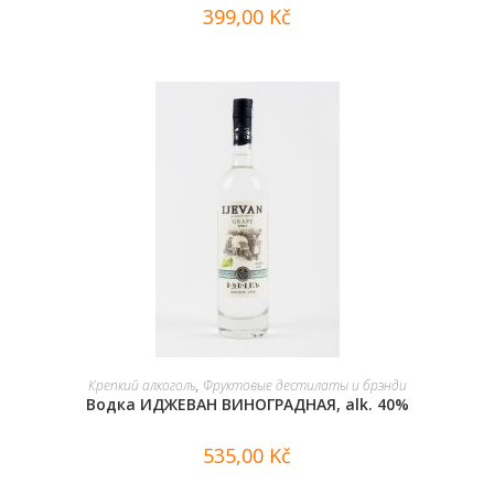
399,00
Kč
В КОРЗИНУ
Крепкий алкоголь
,
Фруктовые дестилаты и брэнди
Водка ИДЖЕВАН ВИНОГРАДНАЯ, alk. 40%
535,00
Kč