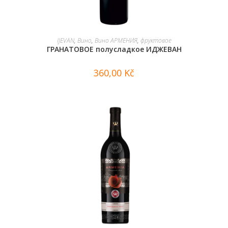
В КОРЗИНУ
IJEVAN
,
Вино
,
Вино АРМЕНИЯ
,
фруктовое
ГРАНАТОВОЕ полусладкое ИДЖЕВАН
360,00
Kč