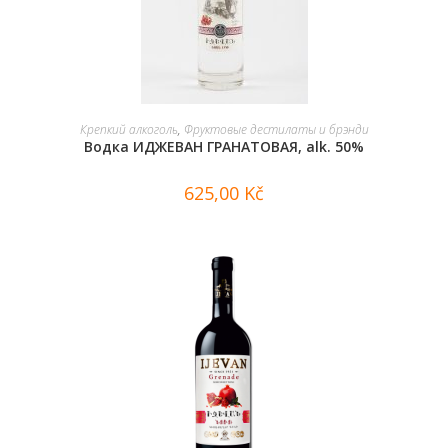
В КОРЗИНУ
Крепкий алкоголь
,
Фруктовые дестилаты и брэнди
Водка ИДЖЕВАН ГРАНАТОВАЯ, alk. 50%
625,00
Kč