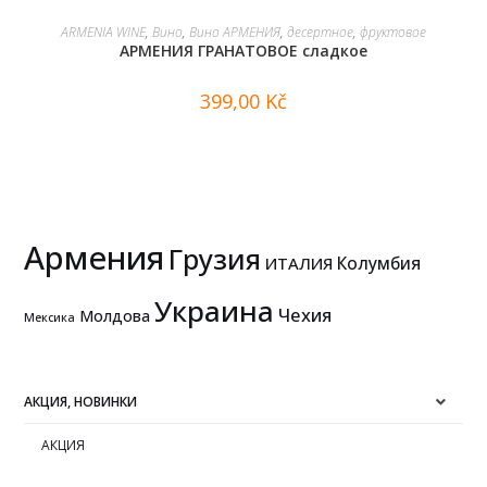
В КОРЗИНУ
ARMENIA WINE
,
Вино
,
Вино АРМЕНИЯ
,
десертное
,
фруктовое
АРМЕНИЯ ГРАНАТОВОЕ сладкое
399,00
Kč
Армения
Грузия
Колумбия
ИТАЛИЯ
Украина
Чехия
Молдова
Мексика
АКЦИЯ, НОВИНКИ
АКЦИЯ