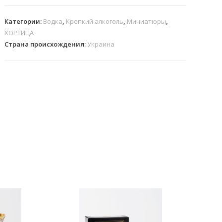
Категории:
Водка
,
Крепкий алкоголь
,
Миниатюры
,
ХОРТИЦА
Страна происхождения:
Украина