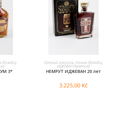
В КОРЗИНУ
к (брэнди)
,
Крепкий алкоголь
,
Коньяк (брэнди)
,
ия)
ИДЖЕВАН (Армения)
УМ 3*
НЕМРУТ ИДЖЕВАН 20 лет
3.225,00
Kč