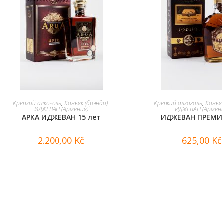
В КОРЗИНУ
В КОРЗИНУ
Крепкий алкоголь
,
Коньяк (брэнди)
,
Крепкий алкоголь
,
Конья
ИДЖЕВАН (Армения)
ИДЖЕВАН (Армен
АРКА ИДЖЕВАН 15 лет
ИДЖЕВАН ПРЕМИ
2.200,00
Kč
625,00
Kč