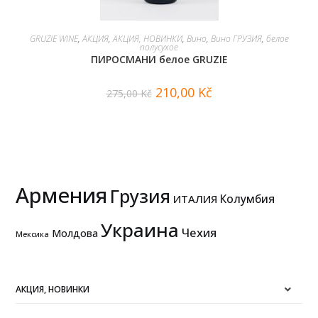
В КОРЗИНУ
GRUZIE WINE
,
АКЦИЯ
,
АКЦИЯ, НОВИНКИ
,
Вино
,
Вино ГРУЗИЯ
,
белое
полусухое
ПИРОСМАНИ белое GRUZIE
210,00
Kč
275,00
Kč
Армения
Грузия
Колумбия
ИТАЛИЯ
Украина
Чехия
Молдова
Мексика
АКЦИЯ, НОВИНКИ