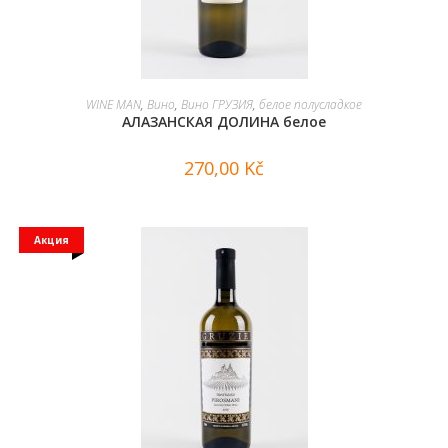
В КОРЗИНУ
WINE MAN
,
Вино
,
Вино ГРУЗИЯ
,
белое полусладкое
АЛАЗАНСКАЯ ДОЛИНА белое
270,00
Kč
Акция