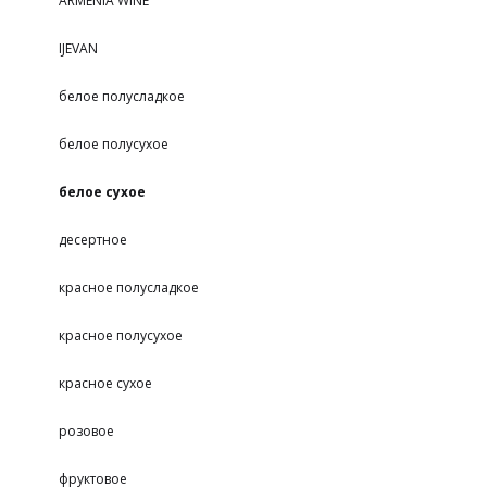
ARMENIA WINE
IJEVAN
белое полусладкое
белое полусухое
белое сухое
десертное
красное полусладкое
красное полусухое
красное сухое
розовое
фруктовое