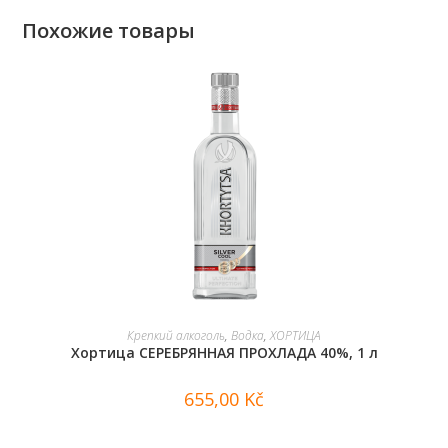
Похожие товары
В КОРЗИНУ
Крепкий алкоголь
,
Водка
,
ХОРТИЦА
Хортица СЕРЕБРЯННАЯ ПРОХЛАДА 40%, 1 л
655,00
Kč