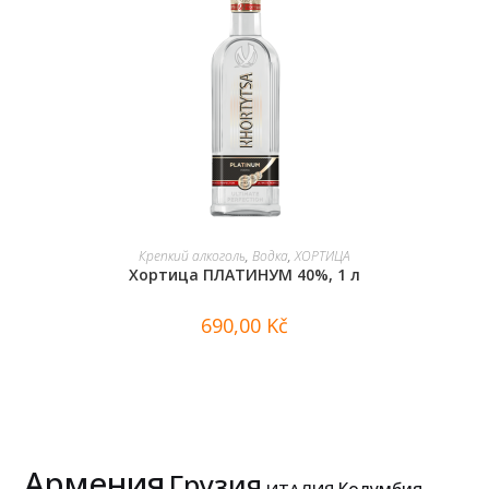
В КОРЗИНУ
Крепкий алкоголь
,
Водка
,
ХОРТИЦА
Хортица ПЛАТИНУМ 40%, 1 л
690,00
Kč
Армения
Грузия
Колумбия
ИТАЛИЯ