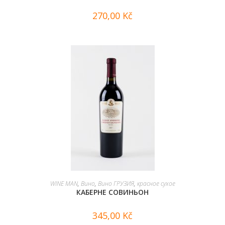
270,00
Kč
В КОРЗИНУ
WINE MAN
,
Вино
,
Вино ГРУЗИЯ
,
красное сухое
КАБЕРНЕ СОВИНЬОН
345,00
Kč