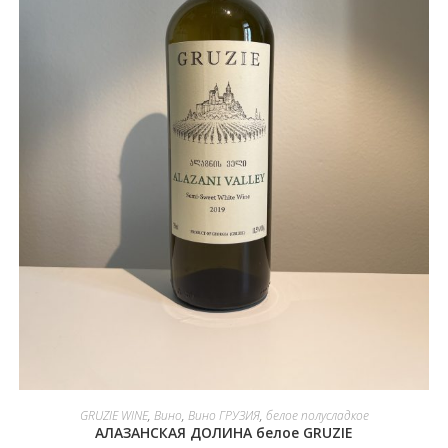
В КОРЗИНУ
GRUZIE WINE
,
Вино
,
Вино ГРУЗИЯ
,
белое полусладкое
АЛАЗАНСКАЯ ДОЛИНА белое GRUZIE