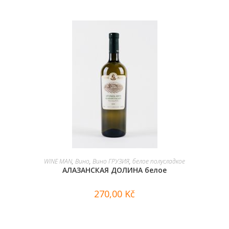
В КОРЗИНУ
WINE MAN
,
Вино
,
Вино ГРУЗИЯ
,
белое полусладкое
АЛАЗАНСКАЯ ДОЛИНА белое
270,00
Kč