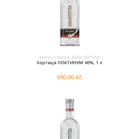
В КОРЗИНУ
Крепкий алкоголь
,
Водка
,
ХОРТИЦА
Хортица ПЛАТИНУМ 40%, 1 л
690,00
Kč