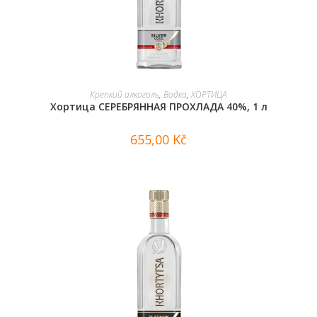
В КОРЗИНУ
Крепкий алкоголь
,
Водка
,
ХОРТИЦА
Хортица СЕРЕБРЯННАЯ ПРОХЛАДА 40%, 1 л
655,00
Kč