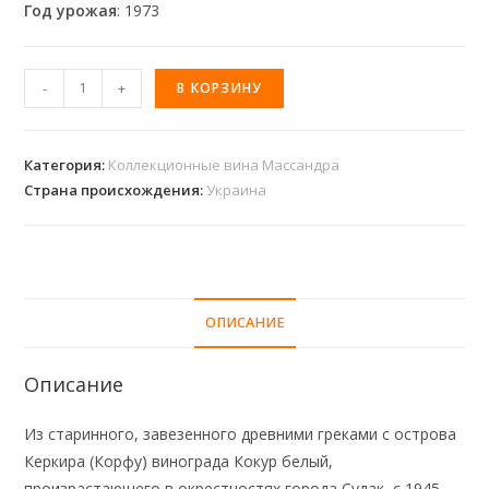
Год урожая
: 1973
-
+
В КОРЗИНУ
Категория:
Коллекционные вина Массандра
Страна происхождения:
Украина
ОПИСАНИЕ
Описание
Из старинного, завезенного древними греками с острова
Керкира (Корфу) винограда Кокур белый,
произрастающего в окрестностях города Судак, с 1945