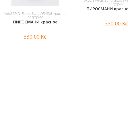
GRUZIE WINE
,
Вино
,
Вино ГР
полусухое
ПИРОСМАНИ красно
В КОРЗИНУ
WINE MAN
,
Вино
,
Вино ГРУЗИЯ
,
красное
полусухое
ПИРОСМАНИ красное
330,00
Kč
330,00
Kč