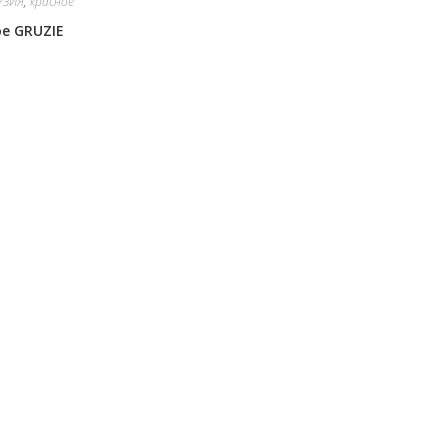
УЗИЯ
,
красное
е GRUZIE