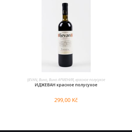
В КОРЗИНУ
IJEVAN
,
Вино
,
Вино АРМЕНИЯ
,
красное полусухое
ИДЖЕВАН красное полусухое
299,00
Kč