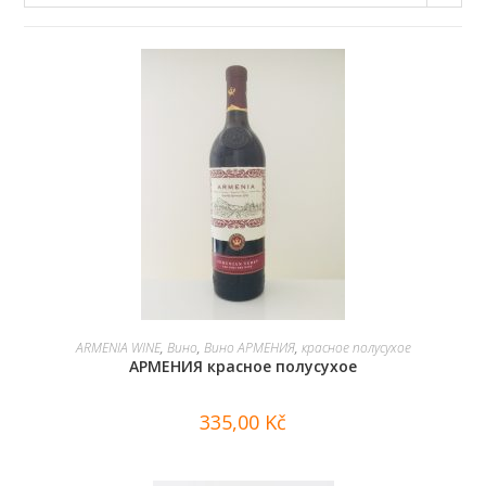
В КОРЗИНУ
ARMENIA WINE
,
Вино
,
Вино АРМЕНИЯ
,
красное полусухое
АРМЕНИЯ красное полусухое
335,00
Kč