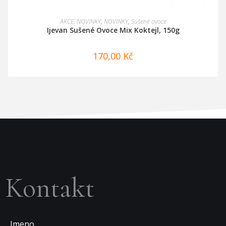
PŘIDAT DO KOŠÍKU
AKCE, NOVINKY
,
NOVINKY
,
Sušené ovoce
Ijevan Sušené Ovoce Mix Koktejl, 150g
170,00
Kč
Kontakt
Jmeno