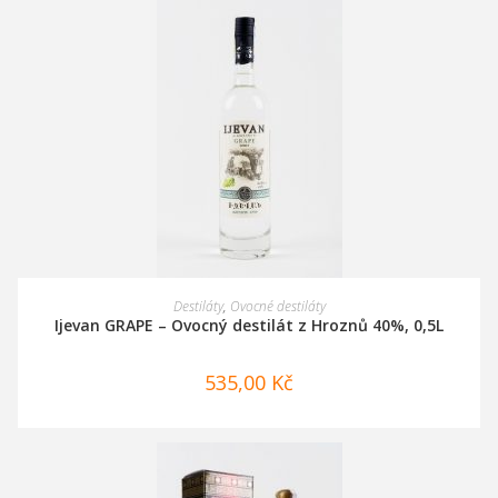
PŘIDAT DO KOŠÍKU
Destiláty
,
Ovocné destiláty
Ijevan GRAPE – Ovocný destilát z Hroznů 40%, 0,5L
535,00
Kč