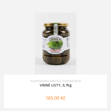
PŘIDAT DO KOŠÍKU
Konzervovaná zelenina
,
Trvanlivé zboží
VINNÉ LISTY, 0,7kg
165,00
Kč