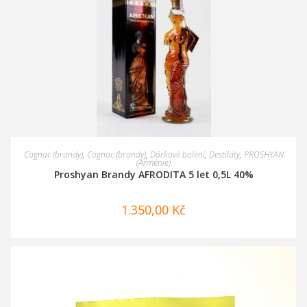
PŘIDAT DO KOŠÍKU
Cognac (brandy)
,
Cognac (brandy)
,
Dárkové balení
,
Destiláty
,
PROSHYAN
(Arménie)
Proshyan Brandy AFRODITA 5 let 0,5L 40%
1.350,00
Kč